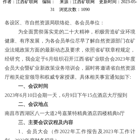
作者：江西矿联网
编辑：
来源：江西矿联网
更新时间：2023-05-
31
浏览次数：
1090
各
设区、市
自然资源
局联络处
、各会员单位：
为全面贯彻落实党的二十大精神，积极营造矿业环境
健康、有序发展，为各会员单位尽早了解自然资源部门在矿
业法规政策方面的最新动态及要求，依照省矿联章程规定，
经研究，我会定于
6
月组织召开江西省矿业联合会
2023年度
会员大会暨矿业新政策
业务
培训会，届时将邀请省自然资源
厅相关处室领导和权威专家授课。具体相关事宜通知如下
:
一、会议时间
2023年6月10日会期一天，6月9日下午15点酒店大厅报到
二、会议地点
南昌市西湖区八一大道
2号嘉莱特精典酒店四楼精典b厅
三、主要会议议程及内容
1、
会员大会（作
2022年工作报告及2023年工作计