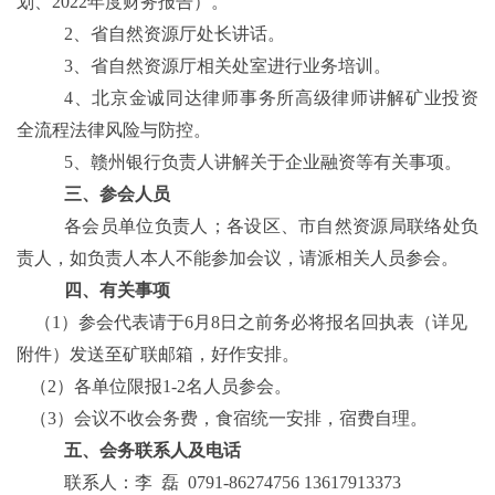
划、2022年度财务报告
）。
2、省自然资源厅处长讲话。
3、省自然资源厅相关处室进行业务培训
。
4、
北京金诚同达律师事务所高级律师讲解矿业投资
全流程法律风险与防控。
5、赣州银行负责人讲解关于企业融资等有关事项。
三、参会人员
各会员单位负责人；
各
设区、市
自然资源
局联络处负
责人，如负责人本人不能参加会议，请派相关人员参会。
四、有关事项
（
1）参会代表请于6月8日之前务必将报名回执表（详见
附件）发送至矿联邮箱，好作安排。
（
2）各单位限报1-2名人员参会。
（
3）会议不收会务费，食宿统一安排，宿费自理。
五、会务联系人及电话
联系人：李
磊
0791-86274756 13617913373