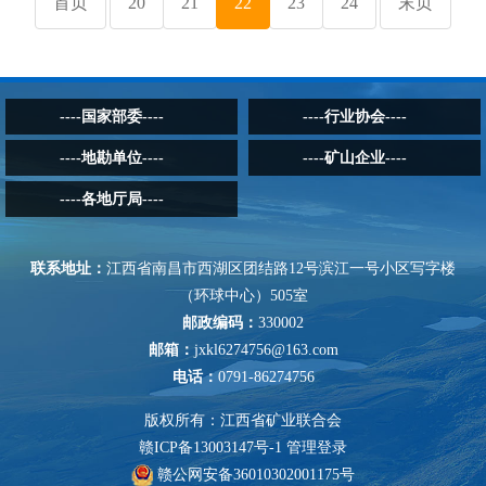
首页
20
21
22
23
24
末页
----国家部委----
----行业协会----
----地勘单位----
----矿山企业----
----各地厅局----
联系地址：
江西省南昌市西湖区团结路12号滨江一号小区写字楼
（环球中心）505室
邮政编码：
330002
邮箱：
jxkl6274756@163.com
电话：
0791-86274756
版权所有：江西省矿业联合会
赣ICP备13003147号-1
管理登录
赣公网安备36010302001175号