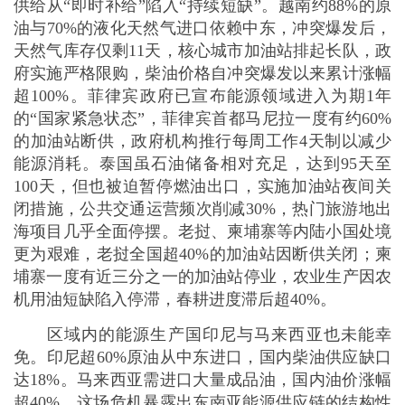
100天，但也被迫暂停燃油出口，实施加油站夜间关
闭措施，公共交通运营频次削减30%，热门旅游地出
海项目几乎全面停摆。老挝、柬埔寨等内陆小国处境
更为艰难，老挝全国超40%的加油站因断供关闭；柬
埔寨一度有近三分之一的加油站停业，农业生产因农
机用油短缺陷入停滞，春耕进度滞后超40%。
区域内的能源生产国印尼与马来西亚也未能幸
免。印尼超60%原油从中东进口，国内柴油供应缺口
达18%。马来西亚需进口大量成品油，国内油价涨幅
超40%。这场危机暴露出东南亚能源供应链的结构性
脆弱。
能源价格暴涨与供应短缺快速向各领域传导，东
南亚区域经济增长预期下调，通胀压力急剧攀升。其
中，出口导向型的越南遭受重创。国际机构预测，若
冲突持续半年以上，越南国内生产总值（GDP）增速
将下降0.4个百分点至0.8个百分点。大量纺织、电子
加工企业因电力与燃油成本飙升，开工率将降至65%
以下，部分中小企业被迫停产。泰国工业与旅游业承
压，制造业成本增加25%，高耗能产业减产超30%。3
月份，泰国入境游客量较预期下降35%，依赖旅游收