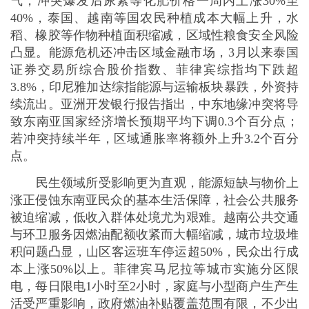
与环卫服务因燃油配额收紧而大幅缩减，城市垃圾堆
积问题凸显，山区客运班车停运超50%，民众出行成
本上涨50%以上。菲律宾马尼拉等城市实施分区限
电，每日限电1小时至2小时，家庭与小型商户生产生
活受严重影响，政府燃油补贴覆盖范围有限，不少出
租车司机收入下降超40%。印尼家庭燃气价格上涨
70%，部分偏远岛屿燃气供应出现中断，民众被迫改
用木柴做饭。马来西亚东马偏远村落燃油价格较西海
岸高出1倍，学生通勤、渔民出海、小农生产均受严
重影响。
面对能源危机，东南亚国家与东盟正紧急采取举
措，力图缓解冲击、重构区域能源安全体系。短期来
看，各国优先保障民生与核心产业能源供给，实施价
格管制与补贴，同时积极拓宽进口渠道。例如，越南
取消燃油进口关税，向日本、韩国、澳大利亚紧急求
援，并增加从俄罗斯、西非的原油进口；菲律宾启动
战略储备，向国际能源署申请紧急石油调配，与印
尼、马来西亚达成临时成品油供应协议；泰国严控油
价涨幅，对运输、农业等行业发放专项补贴，加快本
土油气田勘探开发。东盟在3月举行经济部长紧急会