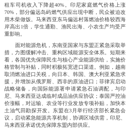
议，启动紧急能源共享机制，协调区域供需，印尼、
马来西亚承诺优先保障东盟内部供应。
长期来看，中东冲突成为东南亚能源转型的催化
剂，各国正加快推进能源多元化，减少对中东油气的
依赖。越南推进与中国的跨境电力贸易，适度增加煤
炭进口；菲律宾加快重启核电项目审批；泰国、马来
西亚提升生物柴油、太阳能等可再生能源使用比例。
东盟能源中心已启动《区域能源安全转型规划》，计
划5年内投入超1200亿美元，用于可再生能源开发、
电网互联互通与战略储备建设，目标是到2030年将区
域能源进口依赖度从62%降至45%以下，各国也纷纷
调整能源战略，明确可再生能源发展目标。
目前来看，中东冲突仍未彻底停火，全球能源市
场恐慌情绪未消。东南亚各国采取的短期应急举措只
能解燃眉之急，要从根本上保障能源安全，需要坚定
不移推进能源转型，加快可再生能源开发、提升能源
的本土供给能力、完善区域协同、扩大战略储备。
对东盟而言，此次危机凸显了区域一体化的紧迫
性，唯有加强能源领域团结合作、构建更紧密的能源