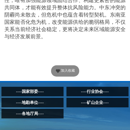
加入收藏
----国家部委----
----行业协会----
----地勘单位----
----矿山企业----
----各地厅局----