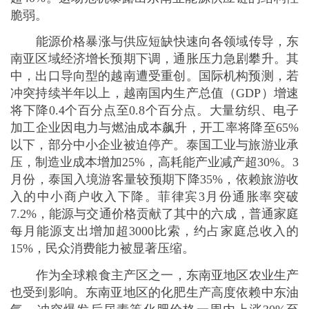
入的中小商户收入下降。菲律宾3月份通胀率突破
7.2%，能源与交通价格贡献了其中的六成，普通家庭
每月能源支出增加超3000比索，约占家庭总收入的
15%，民众消费能力被显著压缩。
作为全球粮食主产区之一，东南亚地区农业生产
也受到影响。东南亚地区的化肥生产高度依赖中东油
气，冲突爆发后尿素等化肥价格一周内上涨30%至
40%，泰国、越南等国农民种植成本大幅上升，水
稻、橡胶等作物种植面积缩减，区域性粮食安全风险
凸显。能源危机还冲击区域金融市场，3月以来泰国
证券交易所综合股价指数、菲律宾综指均下跌超
3.8%，印尼雅加达综指能源与运输板块暴跌，外资持
续流出。亚洲开发银行报告指出，中东地缘冲突将导
致东南亚国家经济增长预期平均下调0.3个百分点；
若冲突持续半年，区域通胀率将额外上升3.2个百分
点。
民生领域所受影响更为直观，能源短缺与物价上
涨正侵蚀东南亚民众的基本生活保障，社会公共服务
被迫缩减，低收入群体处境尤为艰难。越南公共交通