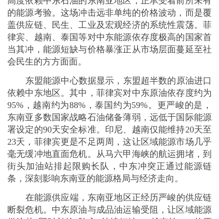
东盟能源中心数据显示，东盟超半数的原油进口
依赖中东地区。其中，菲律宾对中东原油依存度约为
95%，越南约为88%，泰国约为59%。更严峻的是，
东南亚多数国家战略石油储备薄弱，远低于国际能源
署设定的90天安全标准。印尼、越南仅能维持20天至
23天，菲律宾更是不足两周，这让区域能源市场几乎
毫无缓冲地直面危机。从马六甲海峡的航运拥堵，到
街头加油站排起限购长队，中东冲突正通过能源链
条，深刻影响东南亚的能源格局与经济走向。
在能源供应端，东南亚地区正经历严峻的供应链
断裂危机。中东原油与成品油运输受阻，让区域能源
供给从“即时补给”陷入“持续短缺”。越南约88%的原
油与70%的液化天然气进口依赖中东，冲突爆发后，
天然气库存仅剩11天，核心城市加油站排起长队，政
府实施严格限购，柴油价格自冲突爆发以来累计涨幅
超100%。菲律宾政府已宣布能源领域进入为期1年
的“国家紧急状态”，菲律宾首都马尼拉一度有约60%
的加油站断供，政府机构推行每周工作4天制以减少
能源消耗。泰国虽石油储备相对充足，达到95天至